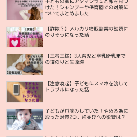
子どもの頭にアタマジラミと卵を見つ
けた！シャンプーや保育園での対策に
ついてまとめました
【詐欺？】メルカリ物販副業の勧誘に
のりそうになった話
【三者三様】3人育児と卒乳断乳まで
の道のりと失敗談
【注意喚起】子どもにスマホを渡して
トラブルになった話
子どもが爪噛みしていた！やめる為に
取った対策2つ。歯並びへの影響は？