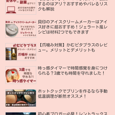
するのはアリ？おすすめやバレるリス
クも解説
貝印のアイスクリームメーカーはアイ
ス好きに超おすすめ！ジェラート風レ
シピは材料2つでもできます
【爪噛み対策】かむピタプラスのレビ
ュー。メリットとデメリットも
時っ感タイマーで時間感覚を身につけ
られる？3歳でも時間を守れました！
ホットクックでプリンを作るなら手動
低温調理が断然オススメ！
初心者ブロガー必見！レントラックス