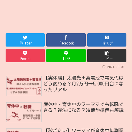
Twitter
Facebook
はてブ
Pocket
LINE
コピー
2021.10.02
【実体験】太陽光＋蓄電池で電気代は
どう変わる？月2万円→5,000円台にな
ったリアル
産休中・育休中のワーママでも転職で
きる？違法になる？時期や準備も解説
【稼ぎたい】ワーママが育休中に副業