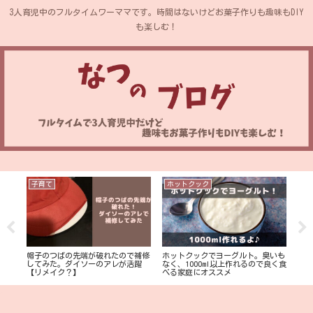
3人育児中のフルタイムワーママです。時間はないけどお菓子作りも趣味もDIY
も楽しむ！
子育て
ホットクック
ホ
イム
帽子のつばの先端が破れたので補修
ホットクックでヨーグルト。臭いも
ホッ
を公
してみた。ダイソーのアレが活躍
なく、1000ml以上作れるので良く食
動低
【リメイク？】
べる家庭にオススメ