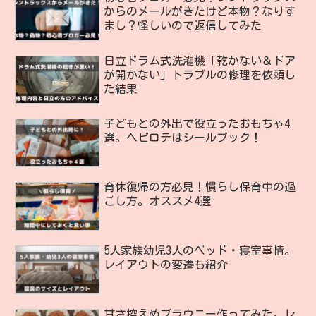
からのメールがきたけど本物？なりす
まし？怪しいので返信してみた
日立ドラム式洗濯機「乾かない＆ドア
が開かない」トラブルの修理を依頼し
た結果
子どもとの外出で役立ったおもちゃ4
選。ヘビロテはシールブック！
育休復帰の方必見！慣らし保育中の過
ごし方。オススメ4選
5人家族幼児3人のベッド・寝室事情。
レイアウトの変遷も紹介
甘さ控えめブラウニー作ってみた。レ