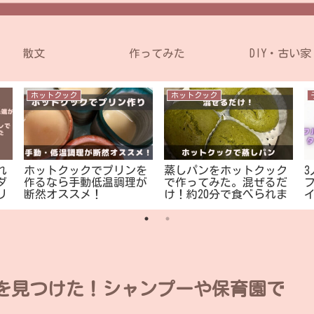
散文
作ってみた
DIY・古い家
ホットクック
ホットクック
れ
ホットクックでプリンを
蒸しパンをホットクック
ダ
作るなら手動低温調理が
で作ってみた。混ぜるだ
リ
断然オススメ！
け！約20分で食べられま
す
【
を見つけた！シャンプーや保育園で