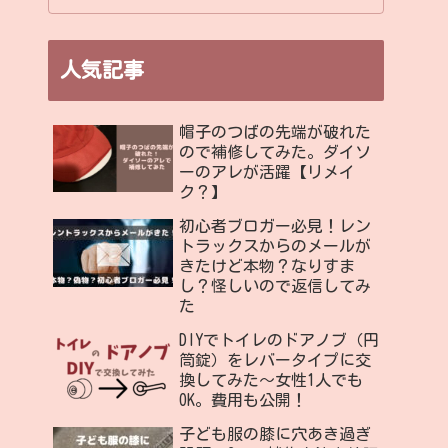
人気記事
帽子のつばの先端が破れた
ので補修してみた。ダイソ
ーのアレが活躍【リメイ
ク？】
初心者ブロガー必見！レン
トラックスからのメールが
きたけど本物？なりすま
し？怪しいので返信してみ
た
DIYでトイレのドアノブ（円
筒錠）をレバータイプに交
換してみた〜女性1人でも
OK。費用も公開！
子ども服の膝に穴あき過ぎ