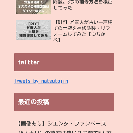
問題。3つの補修方法を検証
してみた
【DIY】ど素人が古い一戸建
ての土壁を補修塗装・リフ
ォームしてみた【つちか
べ】
twitter
Tweets by natsutojin
最近の投稿
【画像あり】シエンタ・ファンベース
（5人乗り）の荷室は狭い？子育て5人家