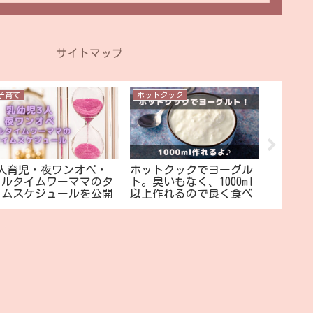
サイトマップ
子育て
ホットクック
DIY・古い
3人育児・夜ワンオペ・
ホットクックでヨーグル
【DIY
フルタイムワーママのタ
ト。臭いもなく、1000ml
戸建て
イムスケジュールを公開
以上作れるので良く食べ
装・リ
4歳2歳0歳】
る家庭にオススメ
【つち