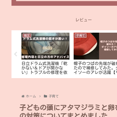
レビュー
散文
子育て
が古い一
日立ドラム式洗濯機「乾
帽子のつばの先端が破
補修塗
かない＆ドアが開かな
たので補修してみた。
してみた
い」トラブルの修理を依
イソーのアレが活躍【
頼した結果
メイク？】
ホーム
子育て
子どもの頭にアタマジラミと卵
の対策についてまとめました