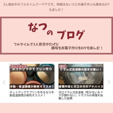
3人育児中のフルタイムワーママです。時間はないけどお菓子作りも趣味もDIY
も楽しむ！
ホットクック
散文
D
補修
【D
ホットクックでプリンを作るなら手
日立ドラム式洗濯機「乾かない＆ド
躍
壁を
動低温調理が断然オススメ！
アが開かない」トラブルの修理を依
【つ
頼した結果