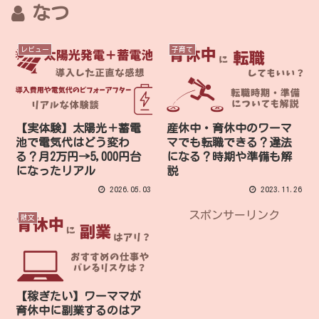
なつ
レビュー
子育て
【実体験】太陽光＋蓄電
産休中・育休中のワーマ
池で電気代はどう変わ
マでも転職できる？違法
る？月2万円→5,000円台
になる？時期や準備も解
になったリアル
説
2026.05.03
2023.11.26
スポンサーリンク
散文
【稼ぎたい】ワーママが
育休中に副業するのはア