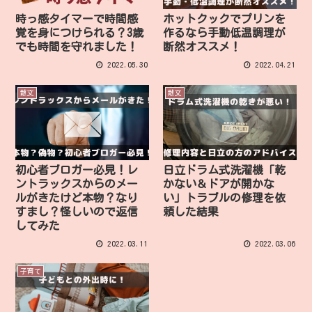
時っ感タイマーで時間感
ホットクックでプリンを
覚を身につけられる？3歳
作るなら手動低温調理が
でも時間を守れました！
断然オススメ！
2022.05.30
2022.04.21
散文
散文
初心者ブロガー必見！レ
日立ドラム式洗濯機「乾
ントラックスからのメー
かない＆ドアが開かな
ルがきたけど本物？なり
い」トラブルの修理を依
すまし？怪しいので返信
頼した結果
してみた
2022.03.11
2022.03.06
子育て