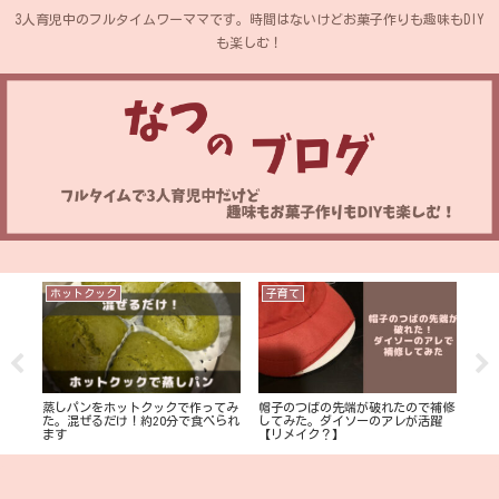
3人育児中のフルタイムワーママです。時間はないけどお菓子作りも趣味もDIY
も楽しむ！
ホットクック
子育て
D
イム
帽子のつばの先端が破れたので補修
【D
蒸しパンをホットクックで作ってみ
を公
してみた。ダイソーのアレが活躍
壁を
た。混ぜるだけ！約20分で食べられ
【リメイク？】
【つ
ます