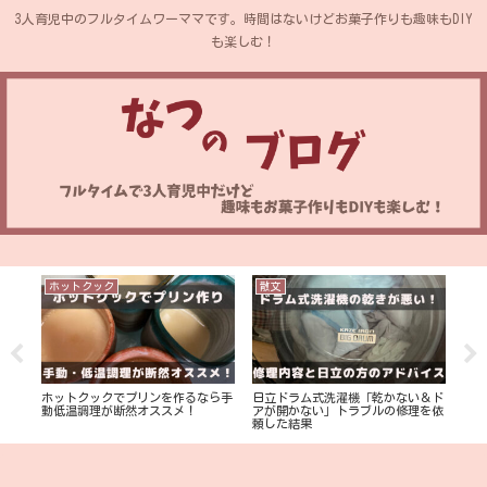
3人育児中のフルタイムワーママです。時間はないけどお菓子作りも趣味もDIY
も楽しむ！
ホットクック
散文
子
の土
ホットクックでプリンを作るなら手
日立ドラム式洗濯機「乾かない＆ド
3人
みた
動低温調理が断然オススメ！
アが開かない」トラブルの修理を依
ワー
頼した結果
開【