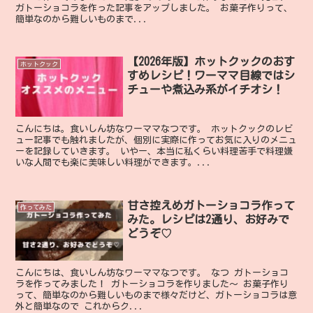
ガトーショコラを作った記事をアップしました。 お菓子作りって、
簡単なのから難しいものまで...
【2026年版】ホットクックのおす
ホットクック
すめレシピ！ワーママ目線ではシ
チューや煮込み系がイチオシ！
こんにちは。食いしん坊なワーママなつです。 ホットクックのレビ
ュー記事でも触れましたが、個別に実際に作ってお気に入りのメニュ
ーを記録していきます。 いやー、本当に私くらい料理苦手で料理嫌
いな人間でも楽に美味しい料理ができます。...
甘さ控えめガトーショコラ作って
作ってみた
みた。レシピは2通り、お好みで
どうぞ♡
こんにちは、食いしん坊なワーママなつです。 なつ ガトーショコ
ラを作ってみました！ ガトーショコラを作りました〜 お菓子作り
って、簡単なのから難しいものまで様々だけど、ガトーショコラは意
外と簡単なので これからク...