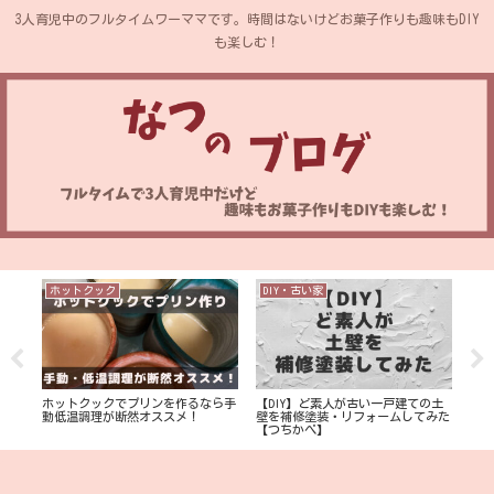
3人育児中のフルタイムワーママです。時間はないけどお菓子作りも趣味もDIY
も楽しむ！
ホットクック
DIY・古い家
ホ
補修
ホットクックでプリンを作るなら手
【DIY】ど素人が古い一戸建ての土
ホッ
躍
動低温調理が断然オススメ！
壁を補修塗装・リフォームしてみた
なく
【つちかべ】
べる