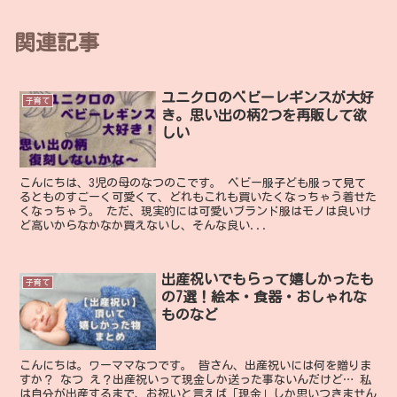
関連記事
ユニクロのベビーレギンスが大好
子育て
き。思い出の柄2つを再販して欲
しい
こんにちは、3児の母のなつのこです。 ベビー服子ども服って見て
るとものすごーく可愛くて、どれもこれも買いたくなっちゃう着せた
くなっちゃう。 ただ、現実的には可愛いブランド服はモノは良いけ
ど高いからなかなか買えないし、そんな良い...
出産祝いでもらって嬉しかったも
子育て
の7選！絵本・食器・おしゃれな
ものなど
こんにちは。ワーママなつです。 皆さん、出産祝いには何を贈りま
すか？ なつ え？出産祝いって現金しか送った事ないんだけど… 私
は自分が出産するまで、お祝いと言えば「現金」しか思いつきません