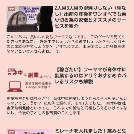
2人目3人目の里帰りしない（里な
散文
し）出産の産後をワンオペでも乗
り切る為の家電とオススメのサー
ビスを紹介
こんにちは。食いしん坊なワーママなつです。 このページを見てく
ださったあなた。 妊娠中でしょうか？産後でしょうか？もしくはそ
のご家族の方でしょうか？ いずれにせよ、出産後はしっかり体を休
めないといけませんよね。 そ...
【稼ぎたい】ワーママが育休中に
散文
副業するのはアリ？おすすめやバ
レるリスクも解説
副業解禁と叫ばれる昨今、育休中に副業しようと考える人も多いんじ
ゃないでしょうか？ 私も例に漏れず、その1人でした。 育休中は社
会保険料免除といっても、これまでの給与と同額もらえるわけではな
いし、今後の子どもの教育費のこともある...
ミレーナを入れました！痛みと生
散文