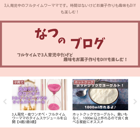
3人育児中のフルタイムワーママです。時間はないけどお菓子作りも趣味もDIY
も楽しむ！
子育て
ホットクック
散
の土
3人育児・夜ワンオペ・フルタイム
ホットクックでヨーグルト。臭いも
日立
みた
ワーママのタイムスケジュールを公
なく、1000ml以上作れるので良く食
アが
開【4歳2歳0歳】
べる家庭にオススメ
頼し