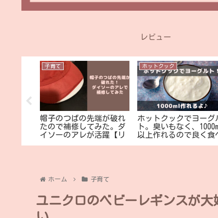
レビュー
子育て
ホットクック
トクック
帽子のつばの先端が破れ
ホットクックでヨーグ
混ぜるだ
たので補修してみた。ダ
ト。臭いもなく、1000m
べられま
イソーのアレが活躍【リ
以上作れるので良く食
メイク？】
る家庭にオススメ
ホーム
子育て
ユニクロのベビーレギンスが大
い