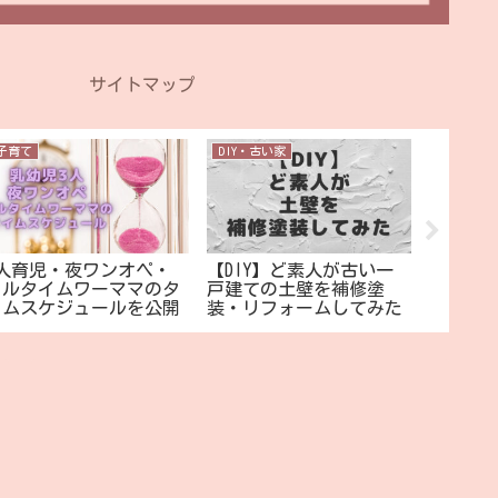
サイトマップ
子育て
DIY・古い家
ホットク
3人育児・夜ワンオペ・
【DIY】ど素人が古い一
蒸しパ
フルタイムワーママのタ
戸建ての土壁を補修塗
で作っ
イムスケジュールを公開
装・リフォームしてみた
け！約2
4歳2歳0歳】
【つちかべ】
す