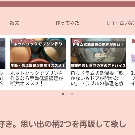
散文
作ってみた
DIY・古い家
ホットクック
散文
ル
ホットクックでプリンを
日立ドラム式洗濯機「乾
l
作るなら手動低温調理が
かない＆ドアが開かな
べ
断然オススメ！
い」トラブルの修理を依
頼した結果
【
好き。思い出の柄2つを再販して欲し