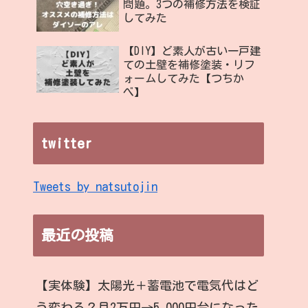
問題。3つの補修方法を検証
してみた
【DIY】ど素人が古い一戸建
ての土壁を補修塗装・リフ
ォームしてみた【つちか
べ】
twitter
Tweets by natsutojin
最近の投稿
【実体験】太陽光＋蓄電池で電気代はど
う変わる？月2万円→5,000円台になった