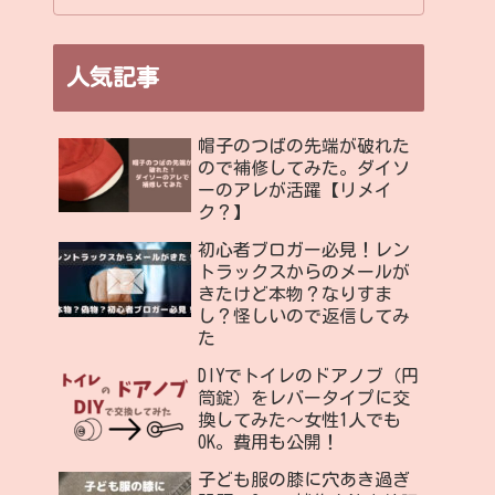
人気記事
帽子のつばの先端が破れた
ので補修してみた。ダイソ
ーのアレが活躍【リメイ
ク？】
初心者ブロガー必見！レン
トラックスからのメールが
きたけど本物？なりすま
し？怪しいので返信してみ
た
DIYでトイレのドアノブ（円
筒錠）をレバータイプに交
換してみた〜女性1人でも
OK。費用も公開！
子ども服の膝に穴あき過ぎ