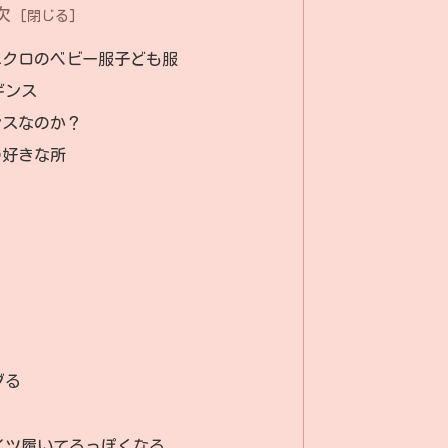
次
ニクロのベビー服子ども服
ギンス
ンスなのか？
の好きな所
ブる
イツ履いてるっぽくなる