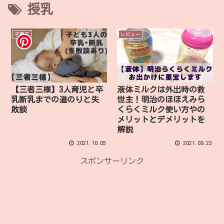
授乳
子育て
レビュー
【三者三様】3人育児と卒
液体ミルクは外出時の救
乳断乳までの道のりと失
世主！明治のほほえみら
敗談
くらくミルク使い方やの
メリットとデメリットを
解説
2021.10.05
2021.09.23
スポンサーリンク