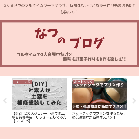
3人育児中のフルタイムワーママです。時間はないけどお菓子作りも趣味もDIY
も楽しむ！
DIY・古い家
ホットクック
ホ
イム
【DIY】ど素人が古い一戸建ての土
ホットクックでプリンを作るなら手
ホッ
を公
壁を補修塗装・リフォームしてみた
動低温調理が断然オススメ！
なく
【つちかべ】
べる